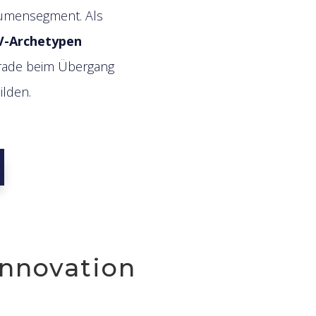
lumensegment. Als
V-Archetypen
egrade beim Übergang
ilden.
Innovation