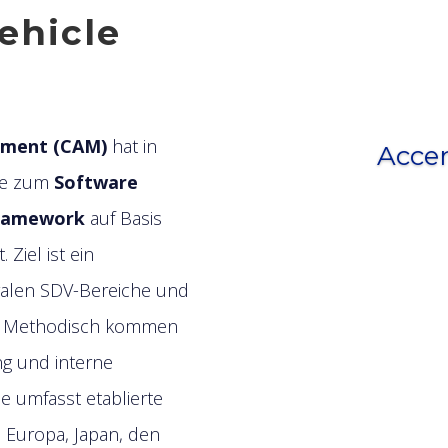
ehicle
ement (CAM)
hat in
Acce
ie zum
Software
Framework
auf Basis
Ziel ist ein
tralen SDV-Bereiche und
r. Methodisch kommen
ng und interne
e umfasst etablierte
 Europa, Japan, den