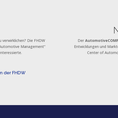
zu verwirklichen? Die FHDW
Der
AutomotiveCOM
 „Automotive Management“
Entwicklungen und Mark
nteressierte.
Center of Autom
an der FHDW