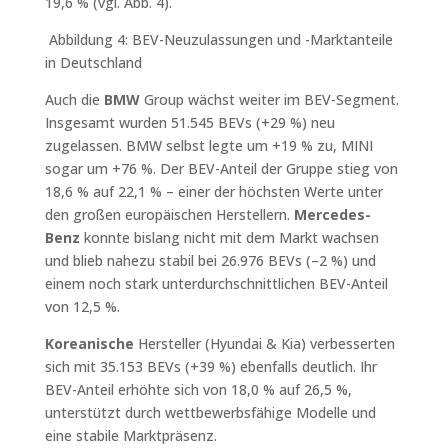
19,6 % (vgl. Abb. 4).
Abbildung 4: BEV-Neuzulassungen und -Marktanteile
in Deutschland
Auch die
BMW
Group wächst weiter im BEV-Segment.
Insgesamt wurden 51.545 BEVs (+29 %) neu
zugelassen. BMW selbst legte um +19 % zu, MINI
sogar um +76 %. Der BEV-Anteil der Gruppe stieg von
18,6 % auf 22,1 % – einer der höchsten Werte unter
den großen europäischen Herstellern.
Mercedes-
Benz
konnte bislang nicht mit dem Markt wachsen
und blieb nahezu stabil bei 26.976 BEVs (–2 %) und
einem noch stark unterdurchschnittlichen BEV-Anteil
von 12,5 %.
Koreanische
Hersteller (Hyundai & Kia) verbesserten
sich mit 35.153 BEVs (+39 %) ebenfalls deutlich. Ihr
BEV-Anteil erhöhte sich von 18,0 % auf 26,5 %,
unterstützt durch wettbewerbsfähige Modelle und
eine stabile Marktpräsenz.