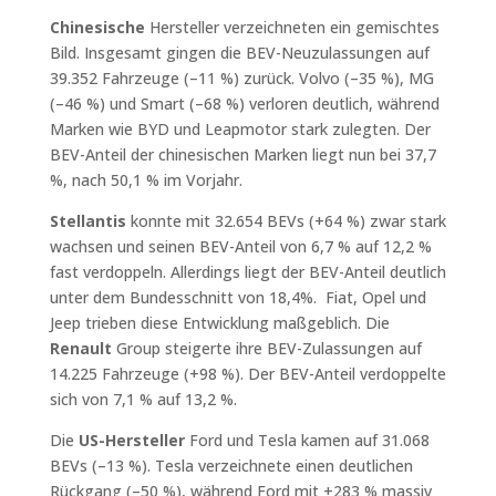
Chinesische
Hersteller verzeichneten ein gemischtes
Bild. Insgesamt gingen die BEV-Neuzulassungen auf
39.352 Fahrzeuge (–11 %) zurück. Volvo (–35 %), MG
(–46 %) und Smart (–68 %) verloren deutlich, während
Marken wie BYD und Leapmotor stark zulegten. Der
BEV-Anteil der chinesischen Marken liegt nun bei 37,7
%, nach 50,1 % im Vorjahr.
Stellantis
konnte mit 32.654 BEVs (+64 %) zwar stark
wachsen und seinen BEV-Anteil von 6,7 % auf 12,2 %
fast verdoppeln. Allerdings liegt der BEV-Anteil deutlich
unter dem Bundesschnitt von 18,4%. Fiat, Opel und
Jeep trieben diese Entwicklung maßgeblich. Die
Renault
Group steigerte ihre BEV-Zulassungen auf
14.225 Fahrzeuge (+98 %). Der BEV-Anteil verdoppelte
sich von 7,1 % auf 13,2 %.
Die
US-Hersteller
Ford und Tesla kamen auf 31.068
BEVs (–13 %). Tesla verzeichnete einen deutlichen
Rückgang (–50 %), während Ford mit +283 % massiv