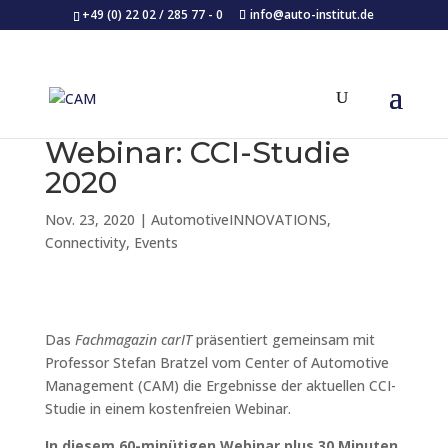
+49 (0) 22 02 / 285 77 - 0
info@auto-institut.de
Webinar: CCI-Studie
2020
Nov. 23, 2020
|
AutomotiveINNOVATIONS
,
Connectivity
,
Events
Das
Fachmagazin carIT
präsentiert gemeinsam mit
Professor Stefan Bratzel vom Center of Automotive
Management (CAM) die Ergebnisse der aktuellen CCI-
Studie in einem kostenfreien Webinar.
In diesem 60-minütigen Webinar plus 30 Minuten