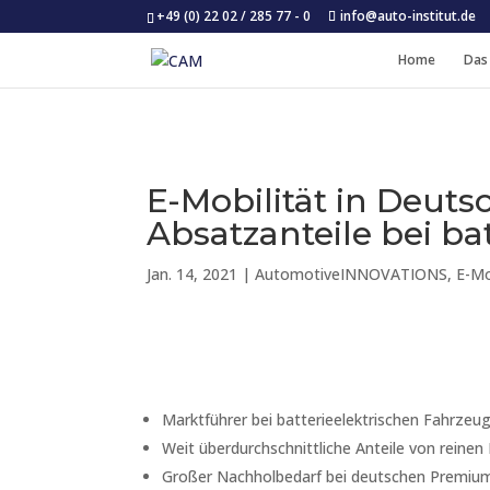
+49 (0) 22 02 / 285 77 - 0
info@auto-institut.de
Home
Das
E-Mobilität in Deuts
Absatzanteile bei ba
Jan. 14, 2021
|
AutomotiveINNOVATIONS
,
E-Mo
Marktführer bei batterieelektrischen Fahrzeu
Weit überdurchschnittliche Anteile von reine
Großer Nachholbedarf bei deutschen Premiumh