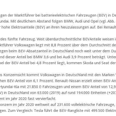
en der Marktführer bei batterieelektrischen Fahrzeugen (BEV) in D
undai. Mit deutlichem Abstand folgen BMW, Audi und Opel (vgl. Abb.
er hohe Elektroanteile (BEV) an ihren Neuzulassungen auf. Bei Renaul
 jedes fünfte Fahrzeug. Weit überdurchschnittliche BEVAnteile weise
rktführer Volkswagen liegt mit 8,8 Prozent über dem Durchschnitt 
 liegen beim BEV-Absatzanteil in Deutschland noch weit unter dem D
d dieser Anteil bei BMW 3,6 und bei Audi 3,9 Prozent beträgt. Unter
el der BEV-Anteil bei 4,8 Prozent liegt, kommen Skoda und Seat derze
 Aus Konzernsicht kommt Volkswagen in Deutschland mit den Marken 
ichen BEV-Anteil von 6,1 Prozent. Renault-Nissan erzielt einen BEV-
yundai-Kia mit 21.850 E-Fahrzeugen und einem BEV-Anteil von 12,9
) in Deutschland von 63.000 (2019) auf rund 194.000 Einheiten (+20
nt im Jahr 2020 fast vervierfacht.
zern im Jahr 2020 weltweit auf 231.600 vollelektrische Fahrzeuge, 
. Zum Vergleich: Tesla führt die BEV-Rangliste mit 499.500 Elektr