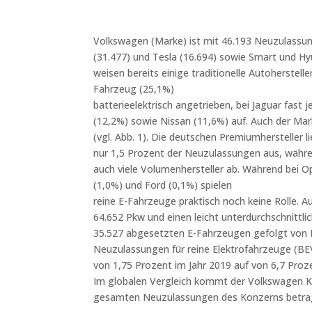
Volkswagen (Marke) ist mit 46.193 Neuzulassung
(31.477) und Tesla (16.694) sowie Smart und Hy
weisen bereits einige traditionelle Autoherstell
Fahrzeug (25,1%)
batterieelektrisch angetrieben, bei Jaguar fast
(12,2%) sowie Nissan (11,6%) auf. Auch der Ma
(vgl. Abb. 1). Die deutschen Premiumhersteller
nur 1,5 Prozent der Neuzulassungen aus, währen
auch viele Volumenhersteller ab. Während bei Op
(1,0%) und Ford (0,1%) spielen
reine E-Fahrzeuge praktisch noch keine Rolle.
64.652 Pkw und einen leicht unterdurchschnittl
35.527 abgesetzten E-Fahrzeugen gefolgt von H
Neuzulassungen für reine Elektrofahrzeuge (BEV
von 1,75 Prozent im Jahr 2019 auf von 6,7 Proze
Im globalen Vergleich kommt der Volkswagen Kon
gesamten Neuzulassungen des Konzerns betragen