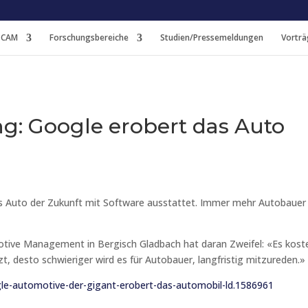
 CAM
Forschungsbereiche
Studien/Pressemeldungen
Vorträ
g: Google erobert das Auto
das Auto der Zukunft mit Software ausstattet. Immer mehr Autobaue
otive Management in Bergisch Gladbach hat daran Zweifel: «Es kos
, desto schwieriger wird es für Autobauer, langfristig mitzureden.»
gle-automotive-der-gigant-erobert-das-automobil-ld.1586961