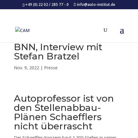
+49 (0) 22 02 / 285 77 - 0
info@auto-institut.de
BNN, Interview mit
Stefan Bratzel
Nov. 9, 2022
|
Presse
Autoprofessor ist von
den Stellenabbau-
Plänen Schaefflers
nicht überrascht
Der Schaeffler-Konzern baut 1.300 Stellen in seiner