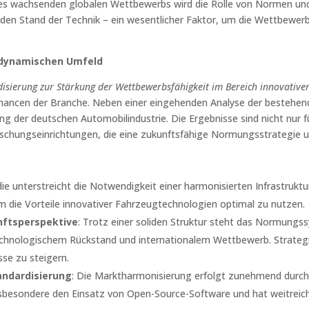
s wachsenden globalen Wettbewerbs wird die Rolle von Normen und 
 den Stand der Technik – ein wesentlicher Faktor, um die Wettbewe
 dynamischen Umfeld
sierung zur Stärkung der Wettbewerbsfähigkeit im Bereich innovative
hancen der Branche. Neben einer eingehenden Analyse der bestehend
g der deutschen Automobilindustrie. Die Ergebnisse sind nicht nur 
rschungseinrichtungen, die eine zukunftsfähige Normungsstrategie u
die unterstreicht die Notwendigkeit einer harmonisierten Infrastruktur
um die Vorteile innovativer Fahrzeugtechnologien optimal zu nutzen.
nftsperspektive
: Trotz einer soliden Struktur steht das Normungs
chnologischem Rückstand und internationalem Wettbewerb. Strategis
sse zu steigern.
andardisierung
: Die Marktharmonisierung erfolgt zunehmend durch 
insbesondere den Einsatz von Open-Source-Software und hat weitreich